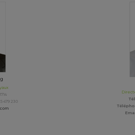
ng
oyaux
Direct
1714
Té
5 479 230
Téléphon
.com
Emai