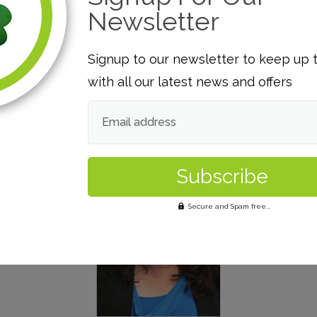
ne cellulaire:
+353 86 468 1222
4576
Newsletter
:
alan.garry@irishcasings.com
Email:
s.origan@irishcasing
Signup to our newsletter to keep up 
with all our latest news and offers
Email address
Secure and Spam free...