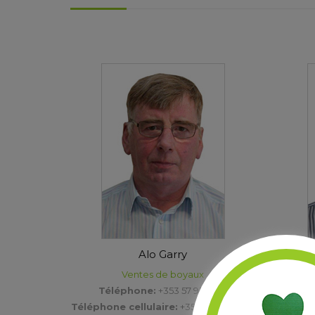
Alo Garry
Ventes de boyaux
Ventes
Téléphone:
+353 57 932 1714
Téléphone cellulaire:
+353 86 266 7851
T