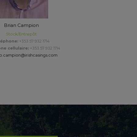
Brian Campion
Stock/Entrepôt
léphone:
+353 57 932 1714
ne cellulaire:
+353 57 932 1714
b.campion@irishcasings.com