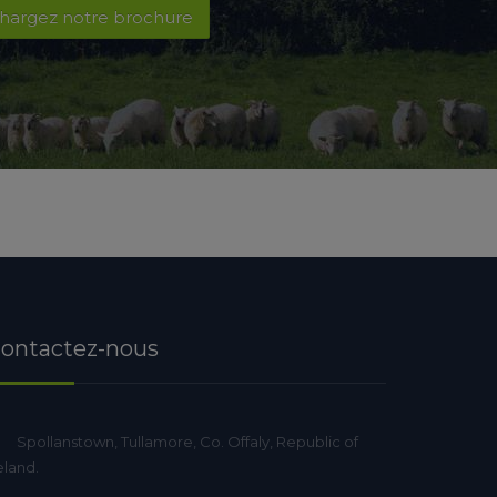
hargez notre brochure
ontactez-nous
Spollanstown, Tullamore, Co. Offaly, Republic of
eland.