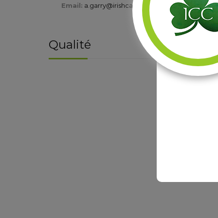
Email:
a.garry@irishcasings.com
Télépho
Email
Qualité