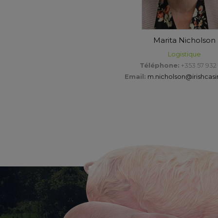
Marita Nicholson
Logistique
Téléphone:
+353 57 932 
Email:
m.nicholson@irishcas