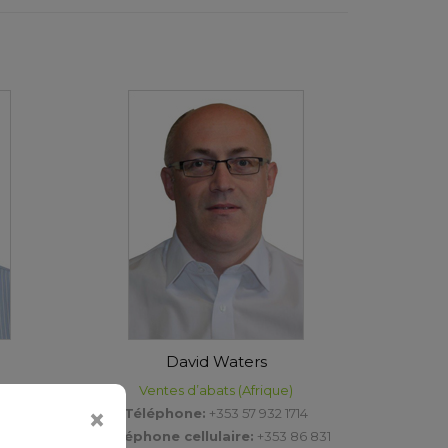
David Waters
Ventes d’abats (Afrique)
714
Téléphone:
+353 57 932 1714
86 466
Téléphone cellulaire:
+353 86 831