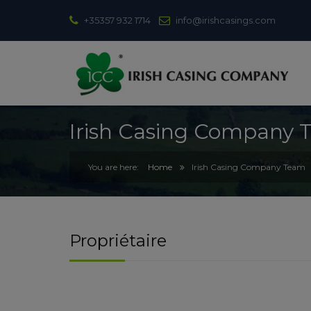
+35357 932 1714
info@irishcasings.com
Irish Casing Company
Home
Irish Casing Company Team
Propriétaire