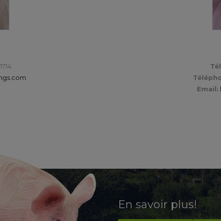
1714
Té
ings.com
Télépho
Email:
En savoir plus!