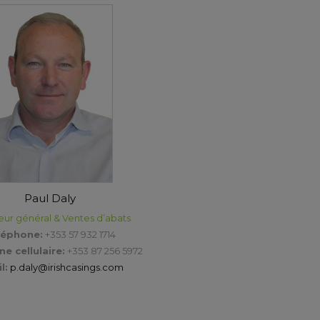
Paul Daly
eur général & Ventes d’abats
léphone:
+353 57 932 1714
e cellulaire:
+353 87 256 5972
l:
p.daly@irishcasings.com