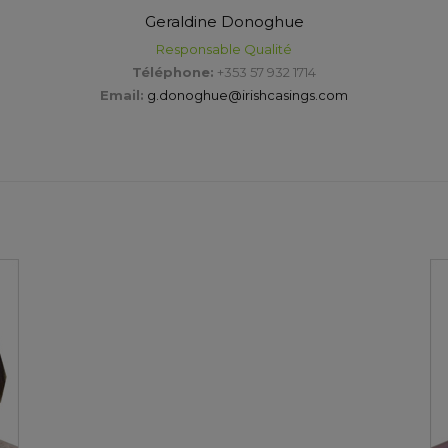
Geraldine Donoghue
Responsable Qualité
Téléphone:
+353 57 932 1714
Email:
g.donoghue@irishcasings.com