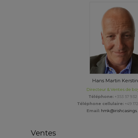
Hans Martin Kersti
Directeur & Ventes de b
Téléphone:
+353 57 932 
Téléphone cellulaire:
+49 172
Email:
hmk@irishcasings
Ventes