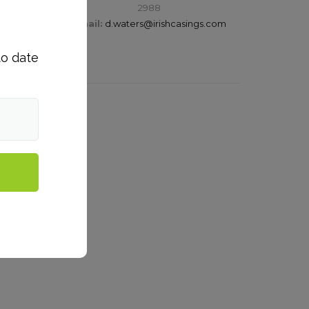
2988
s.com
Email:
d.waters@irishcasings.com
to date