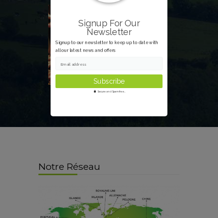
Signup For Our
Newsletter
Signup to our newsletter to keep up to date with
all our latest news and offers
Email address
Secure and Spam free...
Notre Réseau