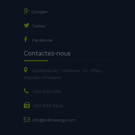
Google+
Twitter
Facebook
Contactez-nous
Spollanstown, Tullamore, Co. Offaly,
Republic of Ireland.
+353 5793 21714
+353 5793 51306
info@irishcasings.com