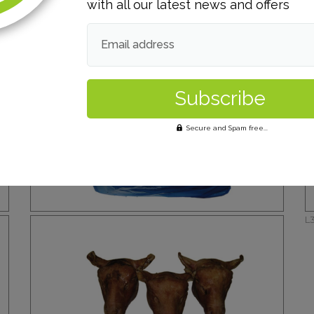
with all our latest news and offers
Têtes d'agneaux roussies
T
Email address
Secure and Spam free...
L