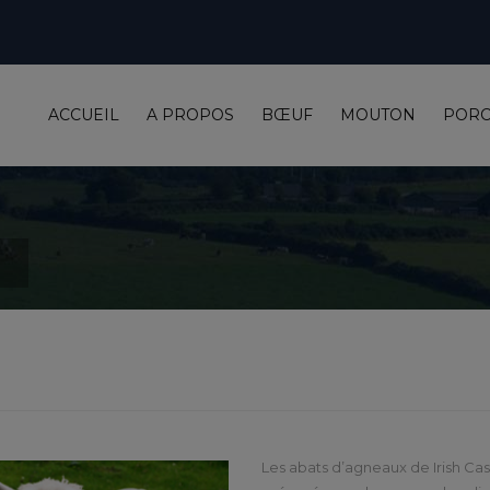
ACCUEIL
A PROPOS
BŒUF
MOUTON
POR
Les abats d’agneaux de Irish C