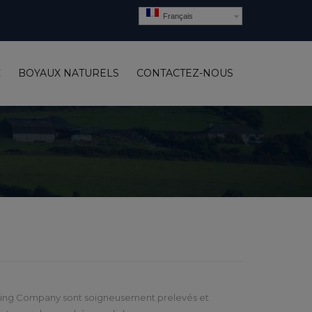
Français
C
BOYAUX NATURELS
CONTACTEZ-NOUS
asing Company sont soigneusement prelevés et