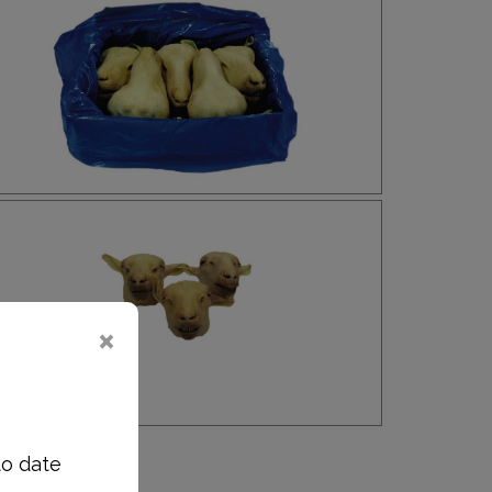
326
to date