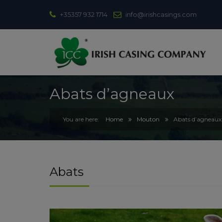
+35357 932 1714
info@irishcasings.com
Abats d’agneaux
Home
Mouton
Abats d’agneaux
Abats