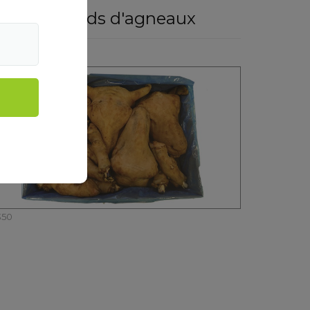
êtes et pieds d'agneaux
350