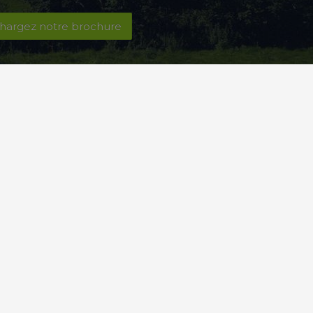
hargez notre brochure
ontactez-nous