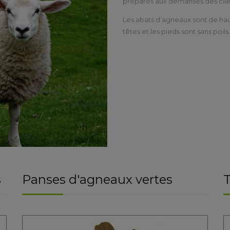
préparés aux demanses des clie
Les abats d’agneaux sont de haut
têtes et les pieds sont sans poils.
s
Panses d'agneaux vertes
T